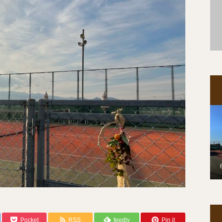
Pocket
RSS
feedly
Pin it