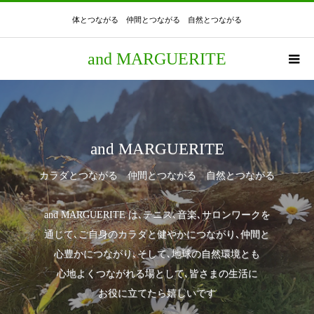
体とつながる 仲間とつながる 自然とつながる
and MARGUERITE
and MARGUERITE
カラダとつながる 仲間とつながる 自然とつながる
and MARGUERITE は､テニス､音楽､サロンワークを
通じて､ご自身のカラダと健やかにつながり､仲間と
心豊かにつながり､そして､地球の自然環境とも
心地よくつながれる場として､皆さまの生活に
お役に立てたら嬉しいです